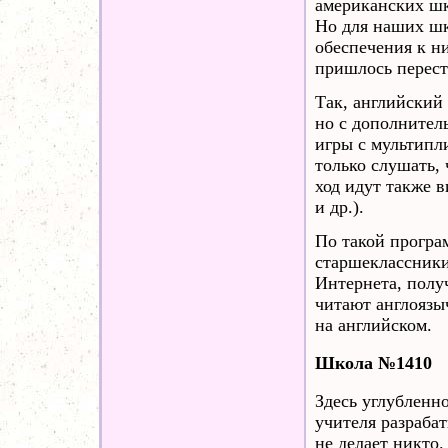
американских шк
Но для наших шк
обеспечения к н
пришлось перест
Так, английский
но с дополнител
игры с мультипл
только слушать, 
ход идут также 
и др.).
По такой програм
старшеклассники
Интернета, пол
читают англоязы
на английском.
Школа №1410
Здесь углубленн
учителя разрабат
не делает никто