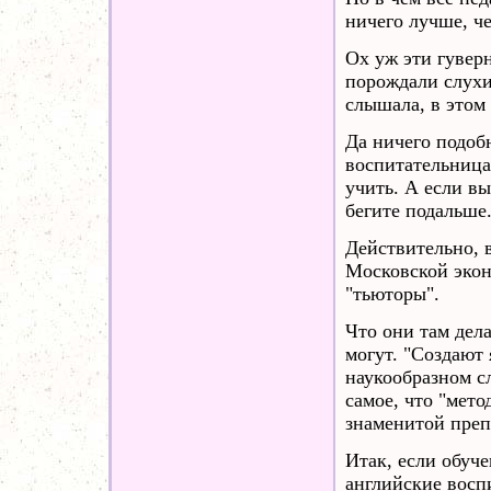
ничего лучше, че
Ох уж эти гувер
порождали слухи
слышала, в этом 
Да ничего подобн
воспитательница,
учить. А если вы
бегите подальше
Действительно, 
Московской экон
"тьюторы".
Что они там дел
могут. "Создают 
наукообразном сл
самое, что "мет
знаменитой преп
Итак, если обуч
английские восп