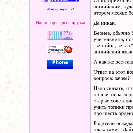
Стоп, приехали.
английским, куд
Жизнь хороша!
втором месяце б
Да никак.
Наши партнеры и друзья
Вернее, обычно б
учительница, по
"зе тэйбл, зе кэ
английский язык
А как же все-так
Ответ на этот в
вопроса: зачем?
Надо сказать, чт
полная неразбер
старые советские
учить топики пр
про шесть орден
Родители осажда
плакатами: "Дайт