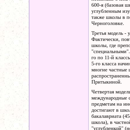
600-я (базовая 
углубленным изу
также школы в п
Черноголовке.
Третья модель -
Фактически, пов
школы, где преп
"специальными". 
го по 11-й класс
5-го класса начи
многие частные 
распространенны
Притыкиной.
Четвертая модель
международные 
предметам на ин
достигают в шко
бакалавриата (45
школа), в частно
"углубленкой" (