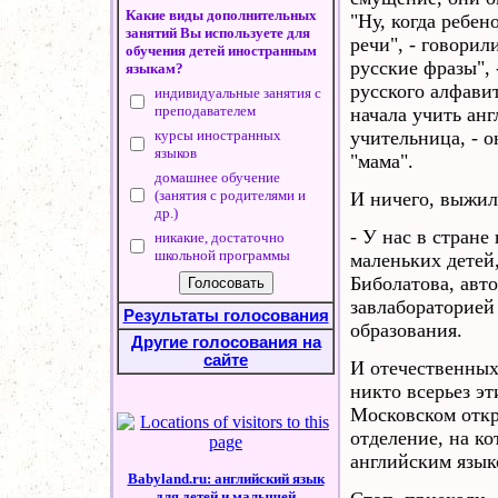
Какие виды дополнительных
"Ну, когда ребе
занятий Вы используете для
речи", - говорил
обучения детей иностранным
русские фразы", 
языкам?
русского алфавит
индивидуальные занятия с
преподавателем
начала учить анг
курсы иностранных
учительница, - 
языков
"мама".
домашнее обучение
(занятия с родителями и
И ничего, выжил
др.)
- У нас в стран
никакие, достаточно
школьной программы
маленьких детей
Биболатова, авто
завлабораторией
Результаты голосования
образования.
Другие голосования на
сайте
И отечественных
никто всерьез эт
Московском откр
отделение, на ко
английским язык
Babyland.ru: английский язык
для детей и малышей