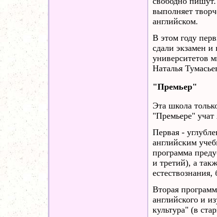
свободно пишут.
выполняет творч
английском.
В этом году пер
сдали экзамен и
университетов м
Наталья Тумасье
"Премьер"
Эта школа тольк
"Премьере" учат
Первая - углубле
английским учеб
программа преду
и третий), а так
естествознания,
Вторая программ
английского и и
культура" (в ста