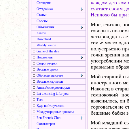
каждом детском 
Словарик
считает своим д
Отгадай-ка
Неплохо бы при э
Статьи
Советы
Мне, считаю, пов
Объявления
говорить по-неме
Книги
четырнадцать лет
Download
семье моего одн
Weekly lesson
полусерьезно пр
Game of the day
точки зрения на
Пословицы
употреблении ме
Скороговорки
правильно образ
Веселые уроки
Обо всем на свете
Мой старший сын
Веселые картинки
иностранного ме
Английские договорки
Наконец в старш
Let them sing it for you
темнокожий "носи
Тест
выяснилось, он б
Куда пойти учиться
торговаться не с
Международные проекты
бешеные бабки з
Pen Friends Club
Мой младший сын
Фотогалерея
неделю плюс еже