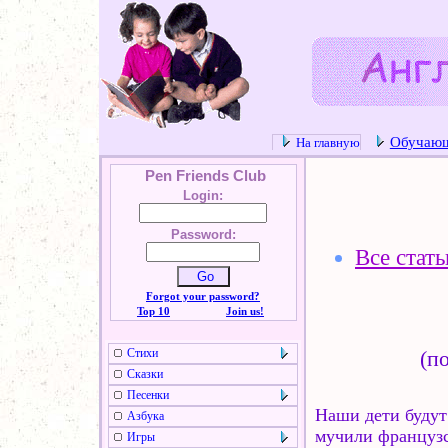
Обучаю
На главную
Pen Friends Club
Login:
Password:
Все стать
Forgot your password?
Top 10
Join us!
Стихи
(п
Сказки
Песенки
Наши дети будут
Азбука
мучили французс
Игры