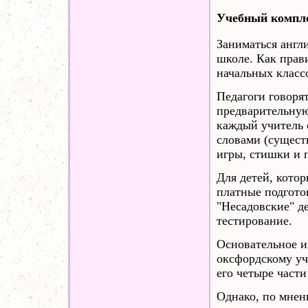
Учебный компл
Заниматься англ
школе. Как прав
начальных класс
Педагоги говоря
предварительную
каждый учитель 
словами (сущест
игры, стишки и 
Для детей, котор
платные подгото
"Несадовские" д
тестирование.
Основательное из
оксфордскому уче
его четыре части
Однако, по мнен