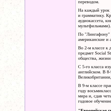
переводом.
На каждый урок 
и грамматику. Кр
аудиокассета, кн
мультфильмами).
По "Лингафону" 
американские и 
Во 2-м классе к 
предмет Social S
общества, жизни
С 5-го класса и
английском. В 8-
Великобритании,
В 9-м классе пра
году восьмиклас
мира и, сдав чет
годовое обучени
"Европейская г