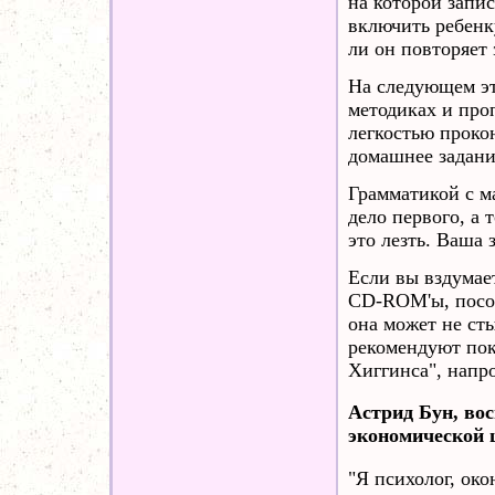
на которой запи
включить ребенк
ли он повторяет 
На следующем эт
методиках и проп
легкостью проко
домашнее задани
Грамматикой с м
дело первого, а 
это лезть. Ваша 
Если вы вздумае
СD-ROM'ы, посов
она может не ст
рекомендуют пок
Хиггинса", напр
Астрид Бун, во
экономической 
"Я психолог, око