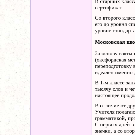
В старших класс
сертификат.
Со второго класс
его до уровня сп
уровне стандарт
Московская шк
За основу взяты
(оксфордская ме
переподготовку 
идеален именно 
В 1-м классе зан
тысячу слов и ч
настоящее продо
В отличие от дру
Учителя полагаю
грамматикой, про
С первых дней в
значки, а со вто