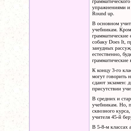
грамматического
упражнениями и 
Round up.
В основном учит
учебникам. Кроме
грамматические с
собаку Does It, п
занудных рассужд
естественно, бу
грамматические 
К концу 3-го кла
могут говорить 
сдают экзамен: 
присутствии учи
В средних и ста
учебникам. Но, 
сквозного курса,
учителя 45-й бе
В 5-8-м классах 