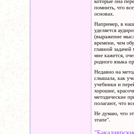
которые она пере
помнить, что вс
основах.
Например, в наш
уделяется аудир
(выражение мысл
времени, чем об
главной задачей
мне кажется, оч
родного языка п
Недавно на мето
слышала, как уч
учебники и пере
хорошие, красочн
методические пр
полагают, что вс
Не думаю, что эт
этапе".
"Бакалаврски