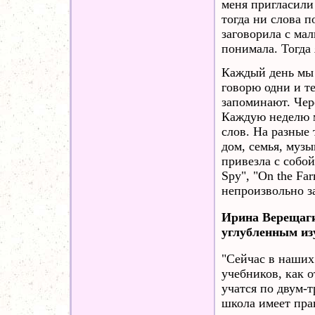
меня пригласили
тогда ни слова п
заговорила с мал
понимала. Тогда 
Каждый день мы 
говорю одни и те
запоминают. Чер
Каждую неделю м
слов. На разные
дом, семья, муз
привезла с собо
Spy", "On the Fa
непроизвольно з
Ирина Верещагин
углубленным из
"Сейчас в наших
учебников, как 
учатся по двум-
школа имеет прав