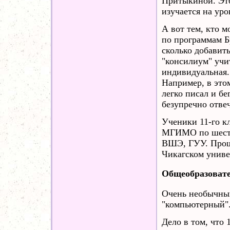
Притыкиной. Это
изучается на уро
А вот тем, кто 
по программам Бр
сколько добавит
"консилиум" учи
индивидуальная.
Например, в это
легко писал и бе
безупречно отве
Ученики 11-го к
МГИМО по шесть
ВШЭ, ГУУ. Прош
Чикагском униве
Общеобразоват
Очень необычный
"компьютерный"
Дело в том, что