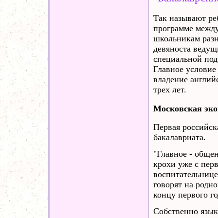
Так называют ре
программе между
школьникам разн
девяноста ведущ
специальной под
Главное условие
владение англий
трех лет.
Московская эк
Первая российск
бакалавриата.
"Главное - обще
крохи уже с пер
воспитательнице
говорят на родн
концу первого г
Собственно язык