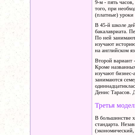
9-м - пять часов,
того, при необх
(платные) уроки
В 45-й школе де
бакалавриата. Пе
По ней занимают
изучают историю
на английском яз
Второй вариант -
Кроме названных
изучают бизнес-а
занимаются семер
одиннадцатиклас
Денис Тарасов. Д
Третья модел
В большинстве х
стандарта. Неза
(экономический,