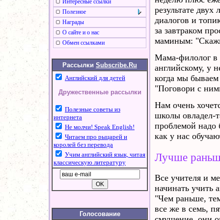
Интересные ссылки
результате двух 
Полезное
диалогов и топик
Награды
за завтраком про
О сайте и о нас
маминым: "Скажи
Обмен ссылками
Мама-филолог в 
Рассылки
Subscribe.Ru
английскому, у 
когда мы бываем 
Английский для детей
"Поговори с ним
Дружественные рассылки
Нам очень хочетс
Полезные советы из
школы овладел-т
интернета
проблемой надо 
Не молчи! Speak English!
как у нас обуча
Читаем про рыцарей и
королей без перевода
Лучше раньше
Учим английский язык, читая
классическую литературу
Все учителя и ме
начинать учить а
"Чем раньше, те
все же в семь, п
Голосование
смущение, они о