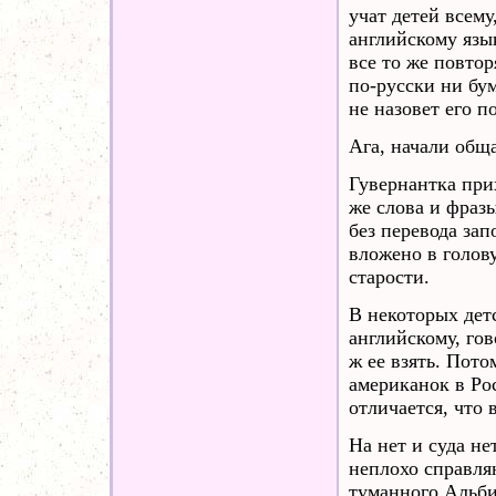
учат детей всему
английскому язы
все то же повтор
по-русски ни бум
не назовет его п
Ага, начали обща
Гувернантка при
же слова и фразы
без перевода зап
вложено в голову
старости.
В некоторых дет
английскому, гов
ж ее взять. Пот
американок в Рос
отличается, что 
На нет и суда н
неплохо справля
туманного Альби