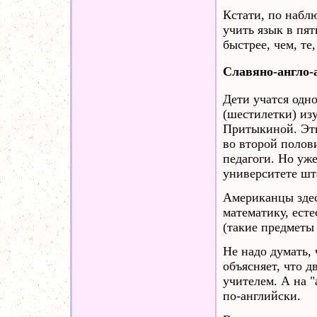
Кстати, по наблю
учить язык в пят
быстрее, чем, те,
Славяно-англо
Дети учатся одн
(шестилетки) из
Притыкиной. Эти
во второй полов
педагоги. Но уж
университете шт
Американцы здес
математику, ест
(такие предметы
Не надо думать,
объясняет, что д
учителем. А на "
по-английски.