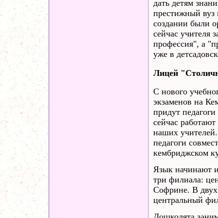
дать детям знани
престижный вуз 
создании были о
сейчас учителя 
профессия", а "
уже в детсадовск
Лицей "Столич
С нового учебног
экзаменов на Ке
придут педагоги
сейчас работают
наших учителей.
педагоги совмес
кембриджском ку
Язык начинают и
три филиала: це
Софрине. В двух
центральный фил
Дошколята занима