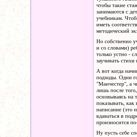
чтобы такие ста
занимаются с де
учебникам. Чтоб
иметь соответст
методический эк
Но собственно уч
и со словами) ре
только устно - с
заучивать стихи 
А вот когда начи
подходы. Одни го
"Манчестер", а ч
лишь после того,
основываясь на т
показывать, как
написание (это н
вдаваться в подр
произносится по
Ну пусть себе сп