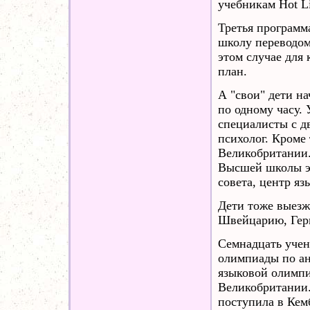
учебникам Hot L
Третья программа
школу переводом
этом случае для
план.
А "свои" дети на
по одному часу. 
специалисты с д
психолог. Кроме 
Великобритании.
Высшей школы э
совета, центр я
Дети тоже выезжа
Швейцарию, Гер
Семнадцать уче
олимпиады по ан
языковой олимпи
Великобритании.
поступила в Кем