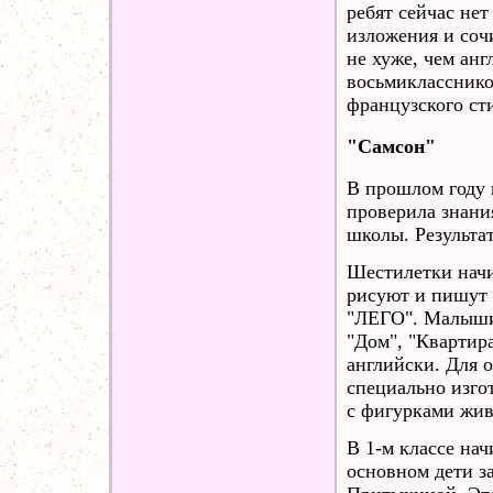
ребят сейчас не
изложения и соч
не хуже, чем ан
восьмикласснико
французского ст
"Самсон"
В прошлом году 
проверила знания
школы. Результат
Шестилетки начи
рисуют и пишут 
"ЛЕГО". Малыши
"Дом", "Квартир
английски. Для 
специально изго
с фигурками жи
В 1-м классе на
основном дети з