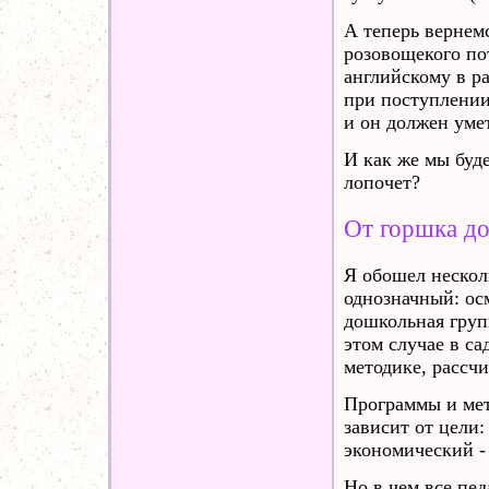
А теперь вернем
розовощекого по
английскому в р
при поступлении
и он должен уме
И как же мы буде
лопочет?
От горшка до
Я обошел нескол
однозначный: ос
дошкольная груп
этом случае в са
методике, рассч
Программы и мет
зависит от цели:
экономический - 
Но в чем все пед