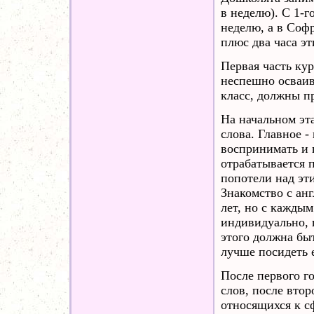
в неделю). С 1-г
неделю, а в Соф
плюс два часа эт
Первая часть курс
неспешно осваива
класс, должны пр
На начальном эта
слова. Главное 
воспринимать и 
отрабатывается 
попотели над эти
Знакомство с ан
лет, но с кажды
индивидуально, 
этого должна быт
лучше посидеть 
После первого г
слов, после второ
относящихся к с