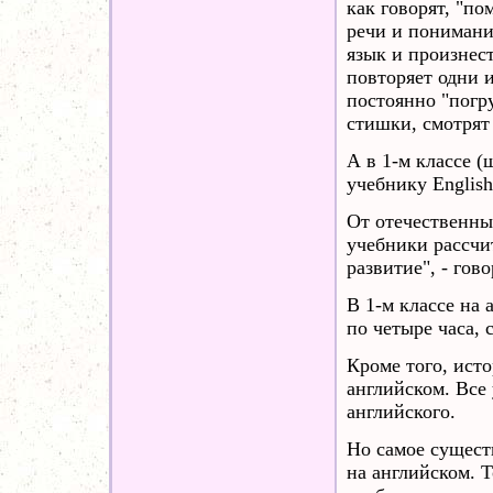
как говорят, "по
речи и пониманию
язык и произнес
повторяет одни и
постоянно "погр
стишки, смотрят
А в 1-м классе 
учебнику English
От отечественны
учебники рассчит
развитие", - го
В 1-м классе на 
по четыре часа, с
Кроме того, ист
английском. Все
английского.
Но самое сущест
на английском. Т